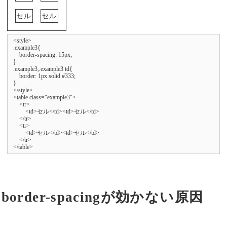
セル
セル
<style>

.example3{

    border-spacing: 15px;

}

.example3,.example3 td{

    border: 1px solid #333;

}

</style>

<table class="example3">

    <tr>

        <td>セル</td><td>セル</td>

    </tr>

    <tr>

        <td>セル</td><td>セル</td>

    </tr>

</table>
border-spacingが効かない原因