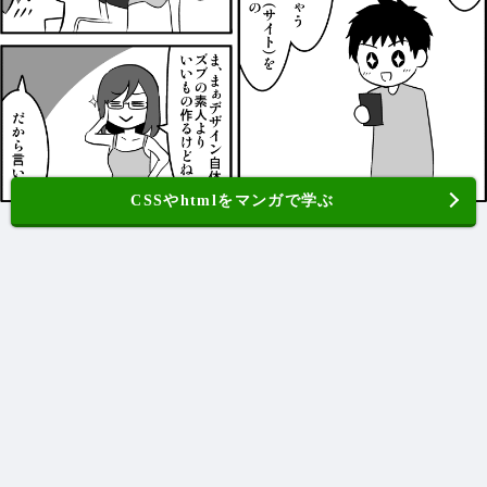
CSSやhtmlをマンガで学ぶ