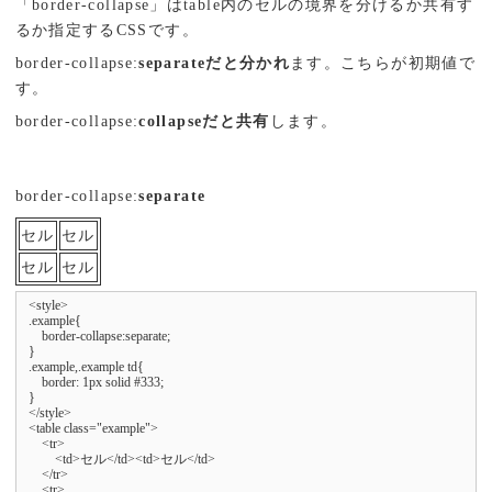
「border-collapse」はtable内のセルの境界を分けるか共有す
るか指定するCSSです。
border-collapse:
separateだと分かれ
ます。こちらが初期値で
す。
border-collapse:
collapseだと共有
します。
border-collapse:
separate
セル
セル
セル
セル
<style>

.example{

    border-collapse:separate;

}

.example,.example td{

    border: 1px solid #333;

}

</style>

<table class="example">

    <tr>

        <td>セル</td><td>セル</td>

    </tr>

    <tr>
