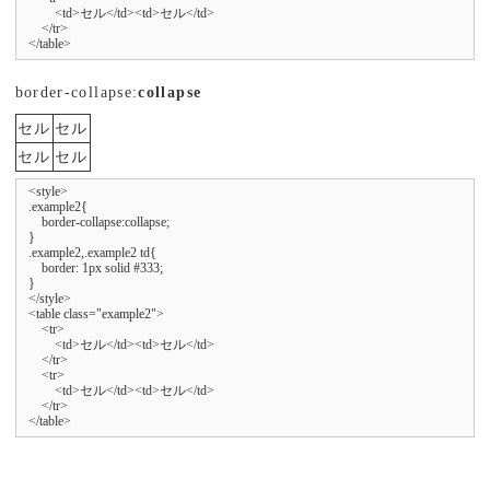
        <td>セル</td><td>セル</td>

    </tr>

</table>
border-collapse:
collapse
セル
セル
セル
セル
<style>

.example2{

    border-collapse:collapse;

}

.example2,.example2 td{

    border: 1px solid #333;

}

</style>

<table class="example2">

    <tr>

        <td>セル</td><td>セル</td>

    </tr>

    <tr>

        <td>セル</td><td>セル</td>

    </tr>

</table>