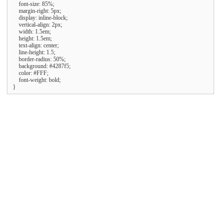
    font-size: 85%;

    margin-right: 5px;

    display: inline-block;

    vertical-align: 2px;

    width: 1.5em;

    height: 1.5em;

    text-align: center;

    line-height: 1.5;

    border-radius: 50%;

    background: #4287f5;

    color: #FFF;

    font-weight: bold;

}