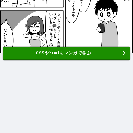
CSSやhtmlをマンガで学ぶ