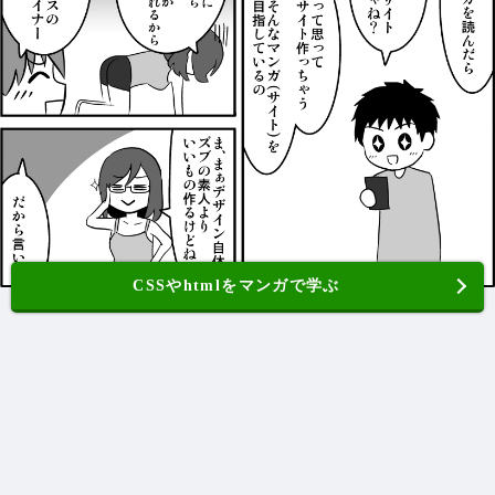
CSSやhtmlをマンガで学ぶ