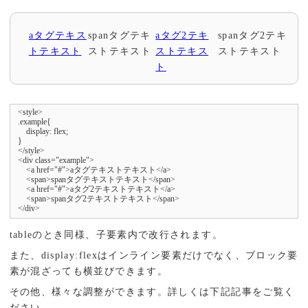
aタグテキス
spanタグテキ
aタグ2テキ
spanタグ2テキ
トテキスト
ストテキスト
ストテキス
ストテキスト
ト
<style>

.example{

    display: flex;

}

</style>

<div class="example">

    <a href="#">aタグテキストテキスト</a>

    <span>spanタグテキストテキスト</span>

    <a href="#">aタグ2テキストテキスト</a>

    <span>spanタグ2テキストテキスト</span>

</div>
tableのとき同様、子要素内で改行されます。
また、display:flexはインライン要素だけでなく、ブロック要
素が混ざっても横並びできます。
その他、様々な調整ができます。詳しくは下記記事をご覧く
ださい。