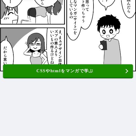
CSSやhtmlをマンガで学ぶ