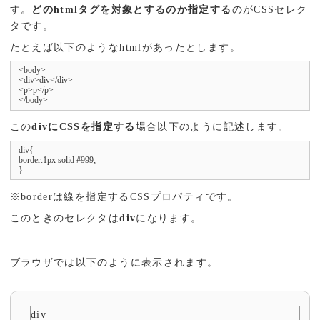
す。
どのhtmlタグを対象とするのか指定する
のがCSSセレク
タです。
たとえば以下のようなhtmlがあったとします。
<body>

<div>div</div>

<p>p</p>

</body>
この
divにCSSを指定する
場合以下のように記述します。
div{

border:1px solid #999;

}
※borderは線を指定するCSSプロパティです。
このときのセレクタは
div
になります。
ブラウザでは以下のように表示されます。
div