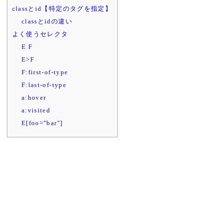
classとid【特定のタグを指定】
classとidの違い
よく使うセレクタ
E F
E>F
F:first-of-type
F:last-of-type
a:hover
a:visited
E[foo="bar"]