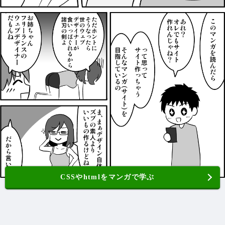
CSSやhtmlをマンガで学ぶ