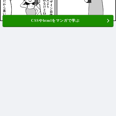
CSSやhtmlをマンガで学ぶ