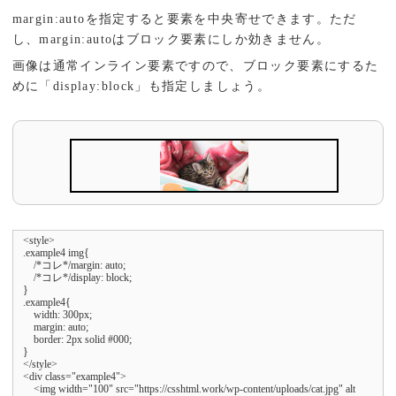
margin:autoを指定すると要素を中央寄せできます。ただ
し、margin:autoはブロック要素にしか効きません。
画像は通常インライン要素ですので、ブロック要素にするた
めに「display:block」も指定しましょう。
<style>

.example4 img{

    /*コレ*/margin: auto;

    /*コレ*/display: block;

}

.example4{

    width: 300px;

    margin: auto;

    border: 2px solid #000;

}

</style>

<div class="example4">

    <img width="100" src="https://csshtml.work/wp-content/uploads/cat.jpg" alt