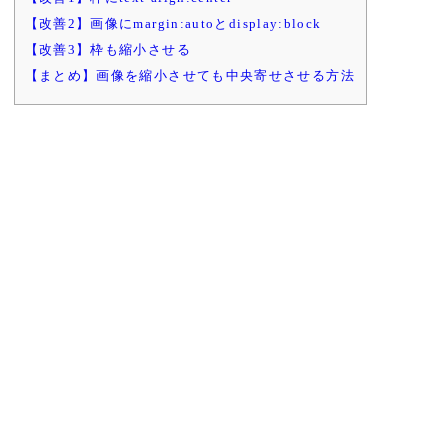
【改善2】画像にmargin:autoとdisplay:block
【改善3】枠も縮小させる
【まとめ】画像を縮小させても中央寄せさせる方法