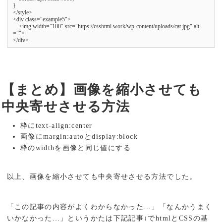
}

</style>

<div class="example5">

    <img width="100" src="https://csshtml.work/wp-content/uploads/cat.jpg" alt
="">

</div>
【まとめ】画像を縮小させても
中央寄せさせる方法
枠にtext-align:center
画像にmargin:autoとdisplay:block
枠のwidthを画像と同じ値にする
以上、画像を縮小させても中央寄せさせる方法でした。
「この記事の内容がよくわからなかった…」「なんかうまく
いかなかった…」というかたは下記記事↓でhtmlとCSSの基