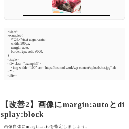
<style>

.example3{

    /*コレ*/text-align: center;

    width: 300px;

    margin: auto;

    border: 2px solid #000;

}

</style>

<div class="example3">

    <img width="100" src="https://csshtml.work/wp-content/uploads/cat.jpg" alt
="">

</div>
【改善2】画像にmargin:autoとdi
splay:block
画像自体にmargin:autoを指定しましょう。