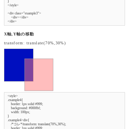
}

</style>

<div class="example3">

    <div></div>

</div>
X軸,Y軸の移動
transform: translate(70%,30%)
<style>

.example4{

    border: 1px solid #999;

    background: #000fbf;

    width: 100px;

}

.example4>div{

    /*コレ*/transform: translate(70%,30%);

    border: 1px solid #999;
