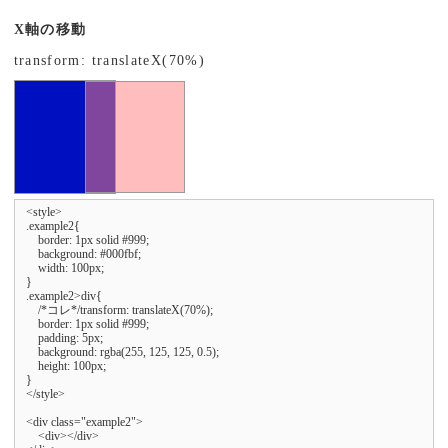
X軸の移動
transform: translateX(70%)
<style>

.example2{

    border: 1px solid #999;

    background: #000fbf;

    width: 100px;

}

.example2>div{

    /*コレ*/transform: translateX(70%);

    border: 1px solid #999;

    padding: 5px;

    background: rgba(255, 125, 125, 0.5);

    height: 100px;

}

</style>

<div class="example2">

    <div></div>
