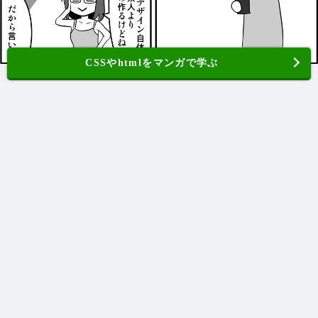
CSSやhtmlをマンガで学ぶ