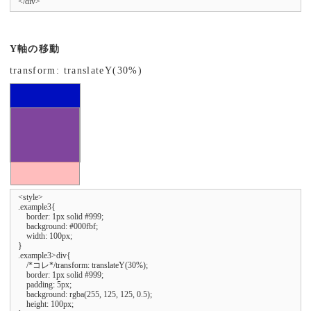
</div>
Y軸の移動
transform: translateY(30%)
<style>

.example3{

    border: 1px solid #999;

    background: #000fbf;

    width: 100px;

}

.example3>div{

    /*コレ*/transform: translateY(30%);

    border: 1px solid #999;

    padding: 5px;

    background: rgba(255, 125, 125, 0.5);

    height: 100px;
