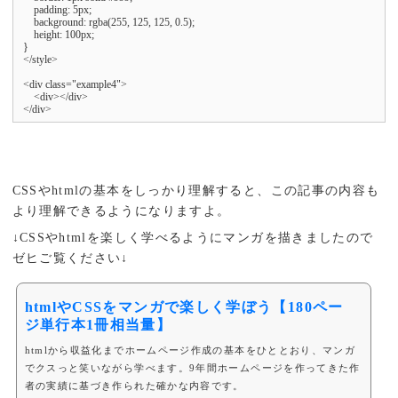
    padding: 5px;

    background: rgba(255, 125, 125, 0.5);

    height: 100px;

}

</style>

<div class="example4">

    <div></div>

</div>
CSSやhtmlの基本をしっかり理解すると、この記事の内容も
より理解できるようになりますよ。
↓CSSやhtmlを楽しく学べるようにマンガを描きましたので
ゼヒご覧ください↓
htmlやCSSをマンガで楽しく学ぼう【180ペー
ジ単行本1冊相当量】
htmlから収益化までホームページ作成の基本をひととおり、マンガ
でクスっと笑いながら学べます。9年間ホームページを作ってきた作
者の実績に基づき作られた確かな内容です。