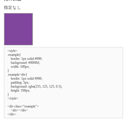
指定なし
<style>

.example{

    border: 1px solid #999;

    background: #000fbf;

    width: 100px;

}

.example>div{

    border: 1px solid #999;

    padding: 5px;

    background: rgba(255, 125, 125, 0.5);

    height: 100px;

}

</style>

<div class="example">

    <div></div>

</div>