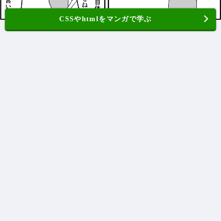
CSSやhtmlをマンガで学ぶ