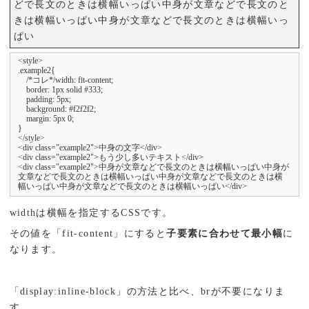
どで長文のときは横幅いっぱい中身が文章などで長文のと
きは横幅いっぱい中身が文章などで長文のときは横幅いっ
ぱい
<style>

.example2{

    /*コレ*/width: fit-content;

    border: 1px solid #333;

    padding: 5px;

    background: #f2f2f2;

    margin: 5px 0;

}

</style>

<div class="example2">中身の文字</div>

<div class="example2">もう少し多いテキスト</div>

<div class="example2">中身が文章などで長文のときは横幅いっぱい中身が
文章などで長文のときは横幅いっぱい中身が文章などで長文のときは横
幅いっぱい中身が文章などで長文のときは横幅いっぱい</div>
widthは横幅を指定するCSSです。
その値を「fit-content」にすると
子要素に合わせて最小幅
に
なります。
「display:inline-block」の方法と比べ、brが不要になりま
す。