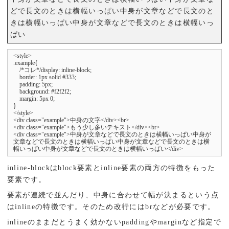
どで長文のときは横幅いっぱい中身が文章などで長文のと
きは横幅いっぱい中身が文章などで長文のときは横幅いっ
ぱい
<style>

.example{

    /*コレ*/display: inline-block;

    border: 1px solid #333;

    padding: 5px;

    background: #f2f2f2;

    margin: 5px 0;

}

</style>

<div class="example">中身の文字</div><br>

<div class="example">もう少し多いテキスト</div><br>

<div class="example">中身が文章などで長文のときは横幅いっぱい中身が
文章などで長文のときは横幅いっぱい中身が文章などで長文のときは横
幅いっぱい中身が文章などで長文のときは横幅いっぱい</div>
inline-blockはblock要素とinline要素の両方の特徴をもった
要素です。
要素が連続で並んだり、中身に合わせて幅が決まるという点
はinlineの特徴です。そのため改行にはbrなどが必要です。
inlineのままだとうまく効かないpaddingやmarginなど指定で