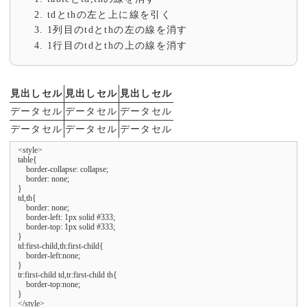
tdとthの左と上に線を引く
1列目のtdとthの左の線を消す
1行目のtdとthの上の線を消す
見出しセル
見出しセル
見出しセル
データセル
データセル
データセル
データセル
データセル
データセル
<style>

table{

    border-collapse: collapse;

    border: none;

}

td,th{

    border: none;

    border-left: 1px solid #333;

    border-top: 1px solid #333;

}

td:first-child,th:first-child{

    border-left:none;

}

tr:first-child td,tr:first-child th{

    border-top:none;

}

</style>
