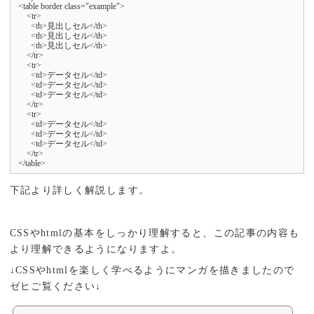
<table border class="example">

    <tr>

      <th>見出しセル</th>

      <th>見出しセル</th>

      <th>見出しセル</th>

    </tr>

    <tr>

      <td>データセル</td>

      <td>データセル</td>

      <td>データセル</td>

    </tr>

    <tr>

      <td>データセル</td>

      <td>データセル</td>

      <td>データセル</td>

    </tr>

</table>
下記より詳しく解説します。
CSSやhtmlの基本をしっかり理解すると、この記事の内容も
より理解できるようになりますよ。
↓CSSやhtmlを楽しく学べるようにマンガを描きましたので
ゼヒご覧ください↓