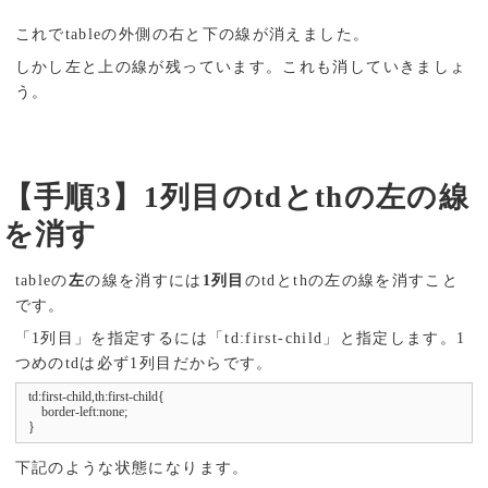
これでtableの外側の右と下の線が消えました。
しかし左と上の線が残っています。これも消していきましょ
う。
【手順3】1列目のtdとthの左の線
を消す
tableの
左
の線を消すには
1列目
のtdとthの左の線を消すこと
です。
「1列目」を指定するには「td:first-child」と指定します。1
つめのtdは必ず1列目だからです。
td:first-child,th:first-child{

    border-left:none;

}
下記のような状態になります。