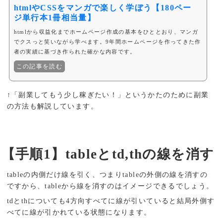
htmlやCSSをマンガで楽しく学ぼう【180ペー
ジ単行本1冊相当量】
htmlから収益化までホームページ作成の基本をひととおり、マンガ
でクスっと笑いながら学べます。9年間ホームページを作ってきた作
者の実績に基づき作られた確かな内容です。
この記事を読む
↑「副業してもう少し稼ぎたい！」というかたのために副業
の方法も解説しています。
【手順1】tableとtd,thの線を消す
tableの内側だけ線を引く、つまりtableの外側の線を消すの
ですから、tableから線を消すのはイメージできるでしょう。
tdとthについても4方向すべてに線が引いていると結局外側す
べてに線が引かれている状態になります。