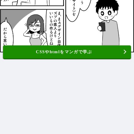
CSSやhtmlをマンガで学ぶ