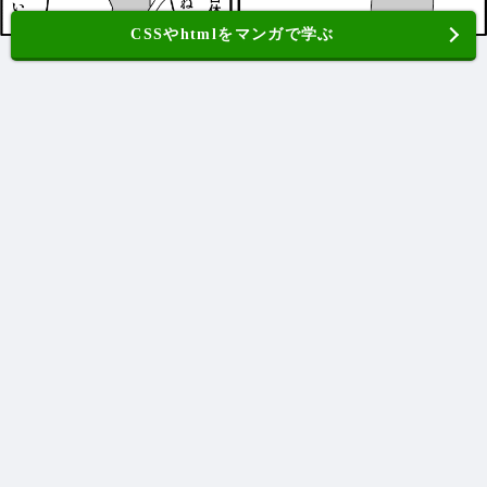
CSSやhtmlをマンガで学ぶ