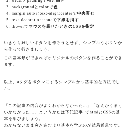
widthとpaddingで
幅と高さ
backgroundとcolorで
色
margin:autoとtext-align:centerで
中央寄せ
text-decoration:noneで
下線を消す
:hoverで
マウスを乗せたときのCSSを指定
いきなり難しいボタンを作ろうとせず、シンプルなボタンか
ら作って行きましょう。
この基本形ができればオリジナルのボタンを作ることができ
ます。
以上、aタグをボタンにするシンプルかつ基本的な方法でし
た。
「この記事の内容がよくわからなかった…」「なんかうまく
いかなかった…」というかたは下記記事↓でhtmlとCSSの基
本を学びましょう。
わからないまま突き進むより基本を学ぶのが結局近道です。