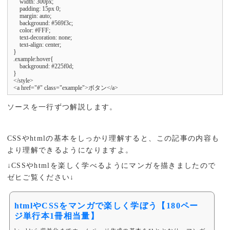
    width: 300px;

    padding: 15px 0;

    margin: auto;

    background: #569f3c;

    color: #FFF;

    text-decoration: none;

    text-align: center;

}

.example:hover{

    background: #225f0d;

}

</style>

<a href="#" class="example">ボタン</a>
ソースを一行ずつ解説します。
CSSやhtmlの基本をしっかり理解すると、この記事の内容も
より理解できるようになりますよ。
↓CSSやhtmlを楽しく学べるようにマンガを描きましたので
ゼヒご覧ください↓
htmlやCSSをマンガで楽しく学ぼう【180ペー
ジ単行本1冊相当量】