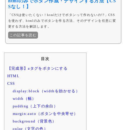
htmlのみでボタン作成・デザインする方法【CS
Sなし！】
「CSSは使いたくない！htmlだけでボタンって作れないの!?」CSS
を使わず、htmlのみでボタンを作る方法、そのデザインを任意に変
更する方法を解説します。
この記事を読む
目次
【完成形】aタグをボタンにする
HTML
CSS
display:block（widthを効かせる）
width（幅）
padding（上下の余白）
margin:auto（ボタンを中央寄せ）
background（背景色）
color（文字の色）