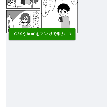
CSSやhtmlをマンガで学ぶ