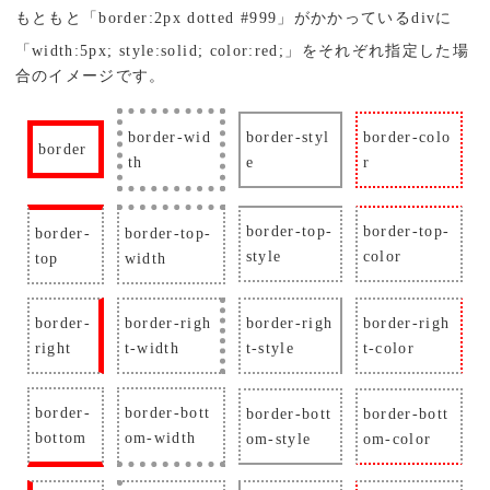
もともと「border:2px dotted #999」がかかっているdivに
「width:5px; style:solid; color:red;」をそれぞれ指定した場
合のイメージです。
border-wid
border-styl
border-colo
border
th
e
r
border-top-
border-top-
border-
border-top-
style
color
top
width
border-
border-righ
border-righ
border-righ
right
t-width
t-style
t-color
border-
border-bott
border-bott
border-bott
bottom
om-width
om-style
om-color