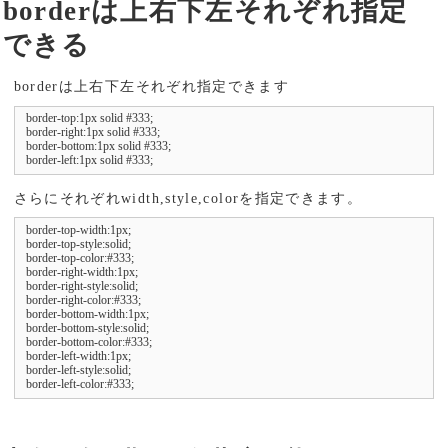
borderは上右下左それぞれ指定
できる
borderは上右下左それぞれ指定できます
border-top:1px solid #333;

border-right:1px solid #333;

border-bottom:1px solid #333;

border-left:1px solid #333;
さらにそれぞれwidth,style,colorを指定できます。
border-top-width:1px;

border-top-style:solid;

border-top-color:#333;

border-right-width:1px;

border-right-style:solid;

border-right-color:#333;

border-bottom-width:1px;

border-bottom-style:solid;

border-bottom-color:#333;

border-left-width:1px;

border-left-style:solid;

border-left-color:#333;