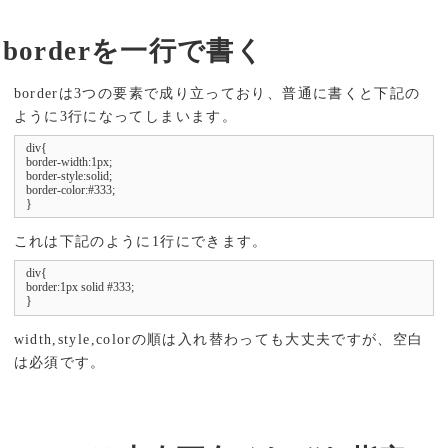
borderを一行で書く
borderは3つの要素で成り立っており、普通に書くと下記の
ように3行になってしまいます。
div{

border-width:1px;

border-style:solid;

border-color:#333;

}
これは下記のように1行にできます。
div{

border:1px solid #333;

}
width,style,colorの順は入れ替わっても大丈夫ですが、空白
は必須です。