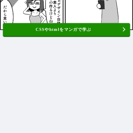
CSSやhtmlをマンガで学ぶ