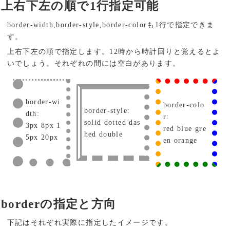
上右下左の順で1行指定可能
border-width,border-style,border-colorも1行で指定できま
す。
上右下左の順で指定します。12時から時計回りと覚えるとよ
いでしょう。それぞれの間には空白があります。
border-wi
border-colo
border-style:
dth:
r:
solid dotted das
3px 8px 1
red blue gre
hed double
5px 20px
en orange
borderの指定と方向
下記はそれぞれ実際に指定したイメージです。