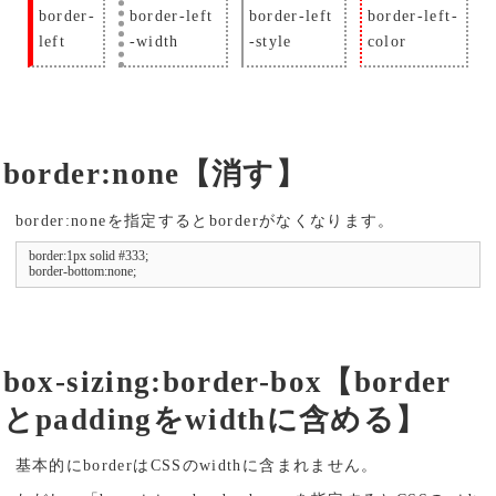
border-
border-left
border-left
border-left-
left
-width
-style
color
border:none【消す】
border:noneを指定するとborderがなくなります。
border:1px solid #333;

border-bottom:none;
box-sizing:border-box【border
とpaddingをwidthに含める】
基本的にborderはCSSのwidthに含まれません。